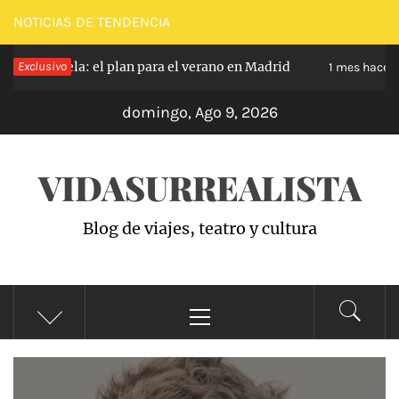
Saltar
NOTICIAS DE TENDENCIA
al
ela: el plan para el verano en Madrid
Exclusivo
Oveja Ne
contenido
1 mes hace
domingo, Ago 9, 2026
VIDASURREALISTA
Blog de viajes, teatro y cultura
Menú
principal