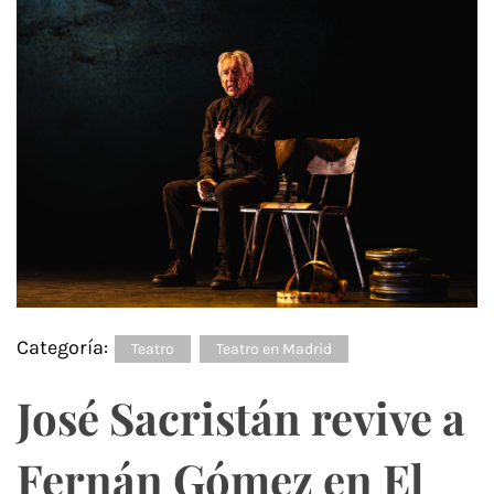
Categoría:
Teatro
Teatro en Madrid
José Sacristán revive a
Fernán Gómez en El