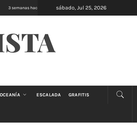
sábado, Jul 25, 2026
Oveja Negra: el unipersonal que se ríe de los ma
 semanas hace
ISTA
OCEANÍA
ESCALADA
GRAFITIS