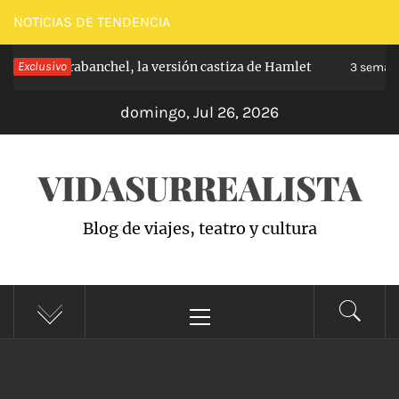
Saltar
NOTICIAS DE TENDENCIA
al
ncipe de Carabanchel, la versión castiza de Hamlet
Exclusivo
contenido
3 semana
domingo, Jul 26, 2026
VIDASURREALISTA
Blog de viajes, teatro y cultura
Menú
principal