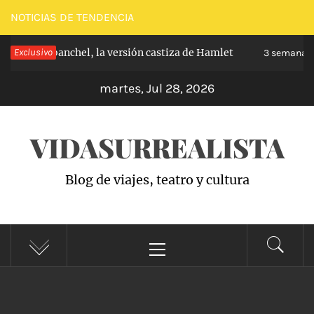
Saltar
NOTICIAS DE TENDENCIA
al
pe de Carabanchel, la versión castiza de Hamlet
Exclusivo
contenido
3 semanas h
martes, Jul 28, 2026
VIDASURREALISTA
Blog de viajes, teatro y cultura
Menú
principal