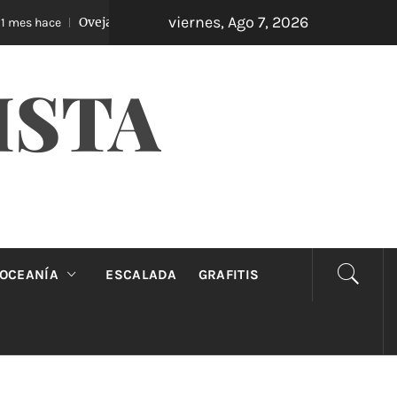
viernes, Ago 7, 2026
Oveja Negra: el unipersonal que se ríe de los mandatos
hace
ISTA
OCEANÍA
ESCALADA
GRAFITIS