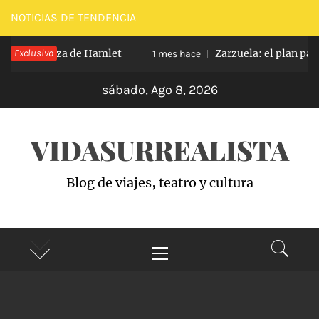
Saltar
NOTICIAS DE TENDENCIA
al
sión castiza de Hamlet
Exclusivo
Zarzuela: el plan para 
contenido
1 mes hace
sábado, Ago 8, 2026
VIDASURREALISTA
Blog de viajes, teatro y cultura
Menú
principal