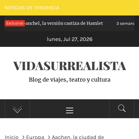
Saltar
NOTICIAS DE TENDENCIA
al
pe de Carabanchel, la versión castiza de Hamlet
Exclusivo
contenido
3 semanas 
lunes, Jul 27, 2026
VIDASURREALISTA
Blog de viajes, teatro y cultura
Menú
principal
Inicio
Europa
Aachen, la ciudad de