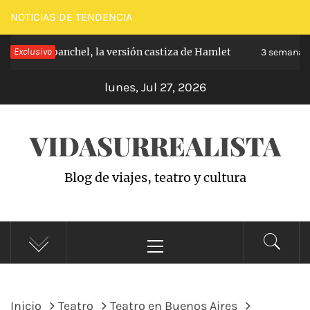
Saltar
NOTICIAS DE TENDENCIA
al
ipe de Carabanchel, la versión castiza de Hamlet
Exclusivo
contenido
3 semanas 
lunes, Jul 27, 2026
VIDASURREALISTA
Blog de viajes, teatro y cultura
Menú
principal
Inicio
Teatro
Teatro en Buenos Aires