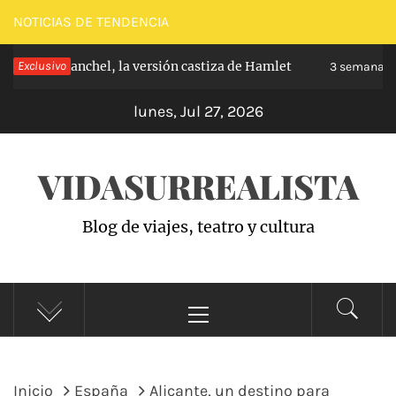
Saltar
NOTICIAS DE TENDENCIA
al
e de Carabanchel, la versión castiza de Hamlet
Exclusivo
contenido
3 semanas ha
lunes, Jul 27, 2026
VIDASURREALISTA
Blog de viajes, teatro y cultura
Menú
principal
Inicio
España
Alicante, un destino para