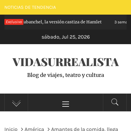
Saltar
NOTICIAS DE TENDENCIA
al
ncipe de Carabanchel, la versión castiza de Hamlet
Exclusivo
contenido
3 semana
sábado, Jul 25, 2026
VIDASURREALISTA
Blog de viajes, teatro y cultura
Menú
principal
Inicio
América
Amantes de la comida, llega