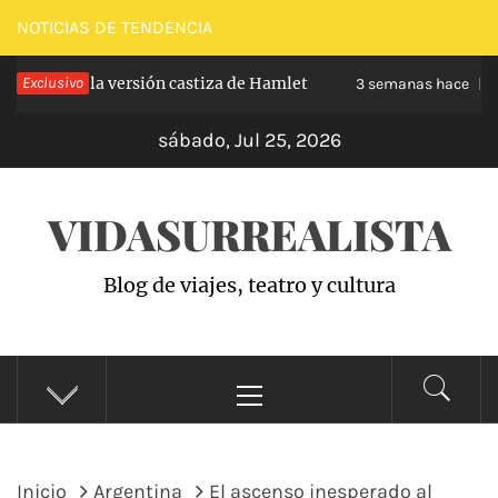
Saltar
NOTICIAS DE TENDENCIA
al
rabanchel, la versión castiza de Hamlet
Exclusivo
Z
contenido
3 semanas hace
sábado, Jul 25, 2026
VIDASURREALISTA
Blog de viajes, teatro y cultura
Menú
principal
Inicio
Argentina
El ascenso inesperado al