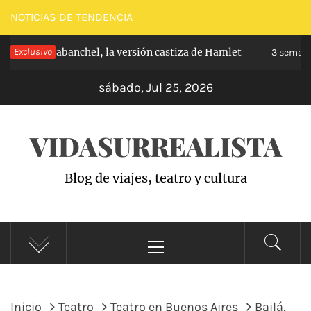
Saltar
NOTICIAS DE TENDENCIA
al
ncipe de Carabanchel, la versión castiza de Hamlet
Exclusivo
contenido
3 semana
sábado, Jul 25, 2026
VIDASURREALISTA
Blog de viajes, teatro y cultura
Menú
principal
Inicio
Teatro
Teatro en Buenos Aires
Bailá,