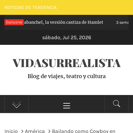
Saltar
NOTICIAS DE TENDENCIA
al
cipe de Carabanchel, la versión castiza de Hamlet
Exclusivo
contenido
3 semanas
sábado, Jul 25, 2026
VIDASURREALISTA
Blog de viajes, teatro y cultura
Menú
principal
Inicio
América
Bailando como Cowboy en