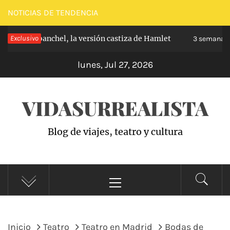
Saltar
NOTICIAS DE TENDENCIA
al
pe de Carabanchel, la versión castiza de Hamlet
Exclusivo
contenido
3 semanas h
lunes, Jul 27, 2026
VIDASURREALISTA
Blog de viajes, teatro y cultura
Menú
principal
Inicio
Teatro
Teatro en Madrid
Bodas de