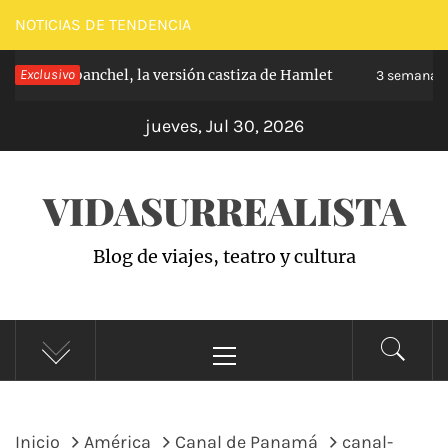
Saltar
NOTICIAS DE TENDENCIA
al
pe de Carabanchel, la versión castiza de Hamlet
Exclusivo
contenido
3 semanas h
jueves, Jul 30, 2026
VIDASURREALISTA
Blog de viajes, teatro y cultura
Menú
principal
Inicio
América
Canal de Panamá
canal-