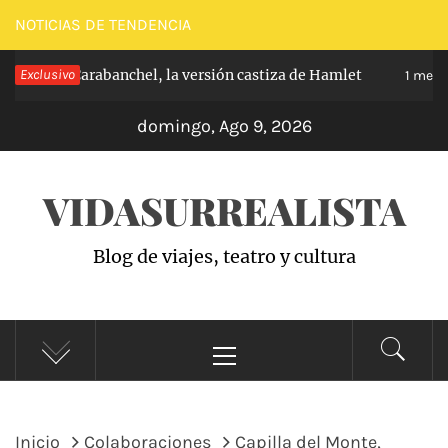
Saltar
NOTICIAS DE TENDENCIA
al
ríncipe de Carabanchel, la versión castiza de Hamlet
Exclusivo
contenido
1 mes h
domingo, Ago 9, 2026
VIDASURREALISTA
Blog de viajes, teatro y cultura
Menú
principal
Inicio
Colaboraciones
Capilla del Monte,