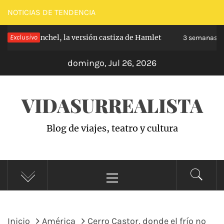
Saltar
NOTICIAS DE TENDENCIA
al
e de Carabanchel, la versión castiza de Hamlet
Exclusivo
contenido
3 semanas ha
domingo, Jul 26, 2026
VIDASURREALISTA
Blog de viajes, teatro y cultura
Menú
principal
Inicio
América
Cerro Castor, donde el frío no