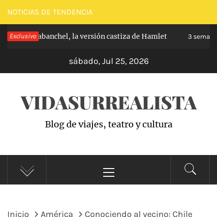
Saltar
NOTICIAS DE TENDENCIA
al
ncipe de Carabanchel, la versión castiza de Hamlet
Exclusivo
contenido
3 semana
sábado, Jul 25, 2026
VIDASURREALISTA
Blog de viajes, teatro y cultura
Menú
principal
Inicio
América
Conociendo al vecino: Chile