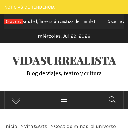
Saltar
NOTICIAS DE TENDENCIA
al
ipe de Carabanchel, la versión castiza de Hamlet
Exclusivo
contenido
3 semanas 
miércoles, Jul 29, 2026
VIDASURREALISTA
Blog de viajes, teatro y cultura
Menú
principal
Inicio
Vita&Arts
Cosa de minas, el universo