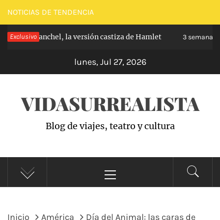
Saltar
NOTICIAS DE TENDENCIA
al
pe de Carabanchel, la versión castiza de Hamlet
Exclusivo
contenido
3 semanas h
lunes, Jul 27, 2026
VIDASURREALISTA
Blog de viajes, teatro y cultura
Menú
principal
Inicio
América
Día del Animal: las caras de