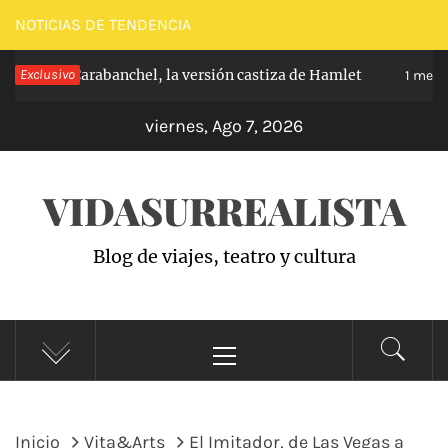
Saltar
NOTICIAS DE TENDENCIA
al
ríncipe de Carabanchel, la versión castiza de Hamlet
Exclusivo
contenido
1 mes h
viernes, Ago 7, 2026
VIDASURREALISTA
Blog de viajes, teatro y cultura
Menú
principal
Inicio
Vita&Arts
El Imitador, de Las Vegas a