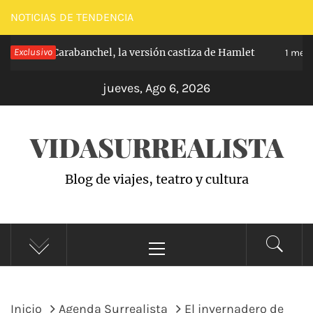
Saltar
NOTICIAS DE TENDENCIA
al
ríncipe de Carabanchel, la versión castiza de Hamlet
Exclusivo
contenido
1 mes 
jueves, Ago 6, 2026
VIDASURREALISTA
Blog de viajes, teatro y cultura
Menú
principal
Inicio
Agenda Surrealista
El invernadero de