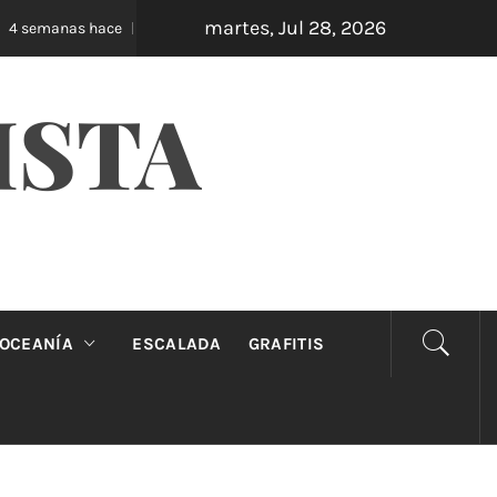
martes, Jul 28, 2026
Oveja Negra: el unipersonal que se ríe de los ma
 semanas hace
ISTA
OCEANÍA
ESCALADA
GRAFITIS