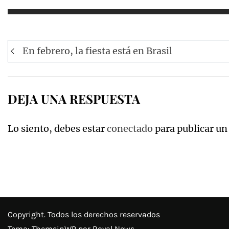
Navegación
En febrero, la fiesta está en Brasil
de
entradas
DEJA UNA RESPUESTA
Lo siento, debes estar
conectado
para publicar un
Copyright. Todos los derechos reservados
Tema:
ThemeinWP
por Royal News.