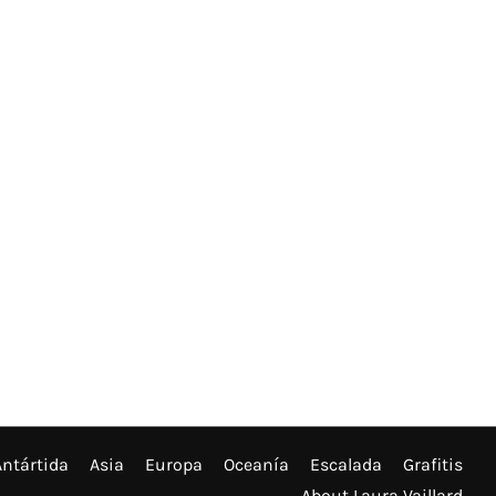
Antártida
Asia
Europa
Oceanía
Escalada
Grafitis
About Laura Vaillard