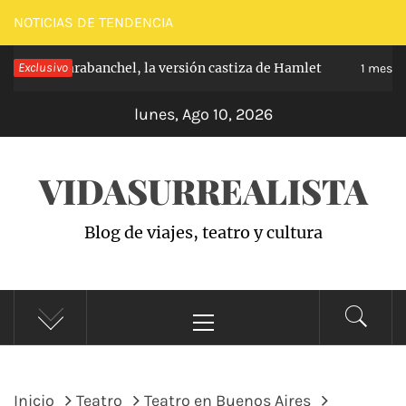
Saltar
NOTICIAS DE TENDENCIA
al
ncipe de Carabanchel, la versión castiza de Hamlet
Exclusivo
contenido
1 mes ha
lunes, Ago 10, 2026
VIDASURREALISTA
Blog de viajes, teatro y cultura
Menú
principal
Inicio
Teatro
Teatro en Buenos Aires