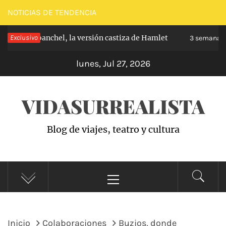
Saltar
NOTICIAS DE TENDENCIA
al
ipe de Carabanchel, la versión castiza de Hamlet
Exclusivo
contenido
3 semanas 
lunes, Jul 27, 2026
VIDASURREALISTA
Blog de viajes, teatro y cultura
Menú
principal
Inicio
Colaboraciones
Buzios, donde