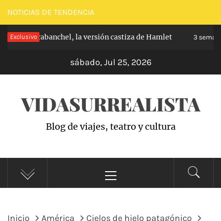
Saltar
NOTICIAS DE TENDENCIA
al
ncipe de Carabanchel, la versión castiza de Hamlet
Exclusivo
contenido
3 semana
sábado, Jul 25, 2026
VIDASURREALISTA
Blog de viajes, teatro y cultura
Menú
principal
Inicio
América
Cielos de hielo patagónico