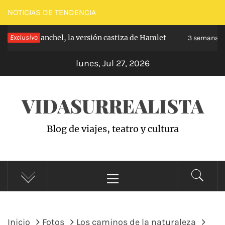
Saltar
NOTICIAS DE TENDENCIA
al
pe de Carabanchel, la versión castiza de Hamlet
Exclusivo
contenido
3 semanas h
lunes, Jul 27, 2026
VIDASURREALISTA
Blog de viajes, teatro y cultura
Menú
principal
Inicio
Fotos
Los caminos de la naturaleza