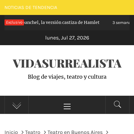
Saltar
NOTICIAS DE TENDENCIA
al
pe de Carabanchel, la versión castiza de Hamlet
Exclusivo
contenido
3 semanas 
lunes, Jul 27, 2026
VIDASURREALISTA
Blog de viajes, teatro y cultura
Menú
principal
Inicio
Teatro
Teatro en Buenos Aires