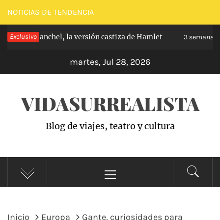
Saltar
NOTICIAS DE TENDENCIA
al
pe de Carabanchel, la versión castiza de Hamlet
Exclusivo
contenido
3 semanas h
martes, Jul 28, 2026
VIDASURREALISTA
Blog de viajes, teatro y cultura
Menú
principal
Inicio
Europa
Gante, curiosidades para