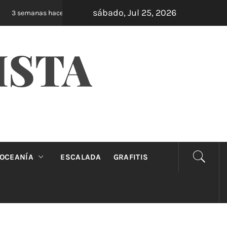
sábado, Jul 25, 2026
Oveja Negra: el unipersonal que se ríe de los m
3 semanas hace
ISTA
OCEANÍA
ESCALADA
GRAFITIS