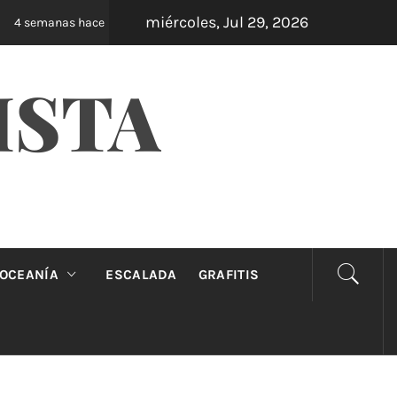
miércoles, Jul 29, 2026
Oveja Negra: el unipersonal que se ríe de los ma
 semanas hace
ISTA
OCEANÍA
ESCALADA
GRAFITIS