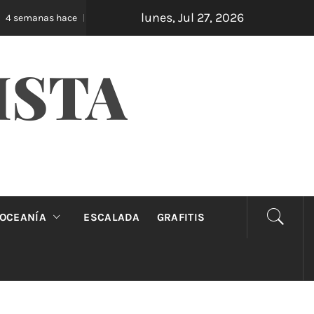
lunes, Jul 27, 2026
Oveja Negra: el unipersonal que se ríe de los manda
manas hace
ISTA
OCEANÍA
ESCALADA
GRAFITIS