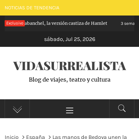
Saltar
NOTICIAS DE TENDENCIA
al
ncipe de Carabanchel, la versión castiza de Hamlet
Exclusivo
contenido
3 semana
sábado, Jul 25, 2026
VIDASURREALISTA
Blog de viajes, teatro y cultura
Menú
principal
Inicio
España
Las manos de Bedoya unen la