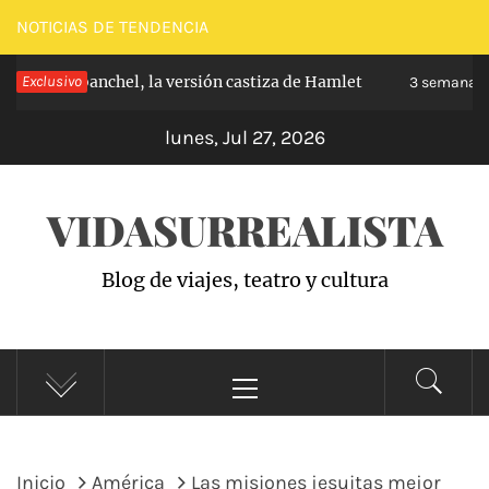
Saltar
NOTICIAS DE TENDENCIA
al
pe de Carabanchel, la versión castiza de Hamlet
Exclusivo
contenido
3 semanas h
lunes, Jul 27, 2026
VIDASURREALISTA
Blog de viajes, teatro y cultura
Menú
principal
Inicio
América
Las misiones jesuitas mejor