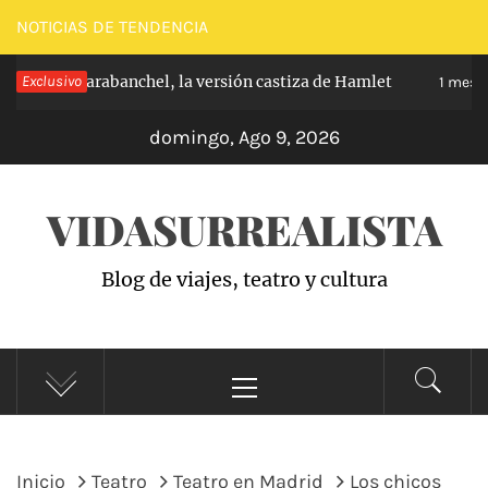
Saltar
NOTICIAS DE TENDENCIA
al
ncipe de Carabanchel, la versión castiza de Hamlet
Exclusivo
contenido
1 mes hac
domingo, Ago 9, 2026
VIDASURREALISTA
Blog de viajes, teatro y cultura
Menú
principal
Inicio
Teatro
Teatro en Madrid
Los chicos