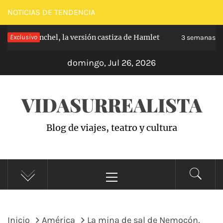
Saltar
NOTICIAS DE TENDENCIA
al
e de Carabanchel, la versión castiza de Hamlet
Exclusivo
contenido
3 semanas ha
domingo, Jul 26, 2026
VIDASURREALISTA
Blog de viajes, teatro y cultura
Menú
principal
Inicio
América
La mina de sal de Nemocón,