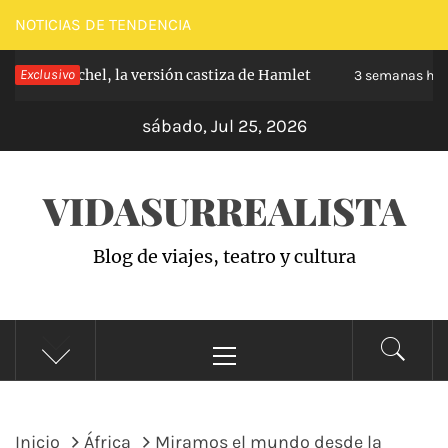
Saltar
NOTICIAS DE TENDENCIA
al
rabanchel, la versión castiza de Hamlet
Exclusivo
Za
contenido
3 semanas hace
sábado, Jul 25, 2026
VIDASURREALISTA
Blog de viajes, teatro y cultura
Menú
principal
Inicio
África
Miramos el mundo desde la