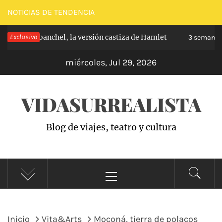
Saltar
NOTICIAS DE TENDENCIA
al
ipe de Carabanchel, la versión castiza de Hamlet
Exclusivo
contenido
3 semanas 
miércoles, Jul 29, 2026
VIDASURREALISTA
Blog de viajes, teatro y cultura
Menú
principal
Inicio
Vita&Arts
Moconá, tierra de polacos