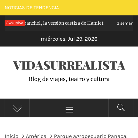
Saltar
NOTICIAS DE TENDENCIA
al
ipe de Carabanchel, la versión castiza de Hamlet
Exclusivo
contenido
3 semanas 
miércoles, Jul 29, 2026
VIDASURREALISTA
Blog de viajes, teatro y cultura
Menú
principal
Inicio
América
Parque agropecuario Panaca: