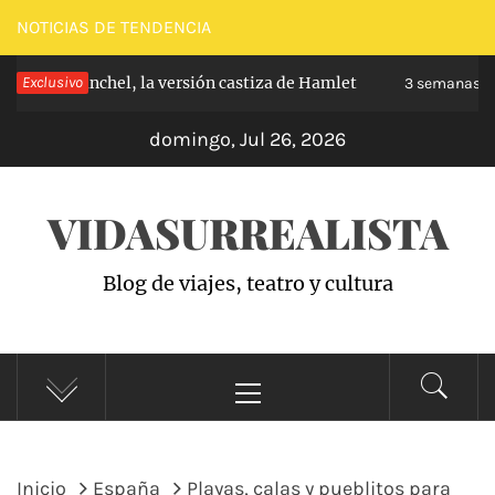
Saltar
NOTICIAS DE TENDENCIA
al
 de Carabanchel, la versión castiza de Hamlet
Exclusivo
contenido
3 semanas hac
domingo, Jul 26, 2026
VIDASURREALISTA
Blog de viajes, teatro y cultura
Menú
principal
Inicio
España
Playas, calas y pueblitos para