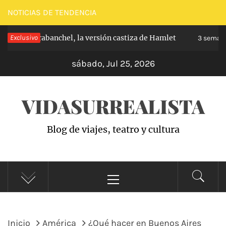
Saltar
NOTICIAS DE TENDENCIA
al
ncipe de Carabanchel, la versión castiza de Hamlet
Exclusivo
contenido
3 semana
sábado, Jul 25, 2026
VIDASURREALISTA
Blog de viajes, teatro y cultura
Menú
principal
Inicio
América
¿Qué hacer en Buenos Aires