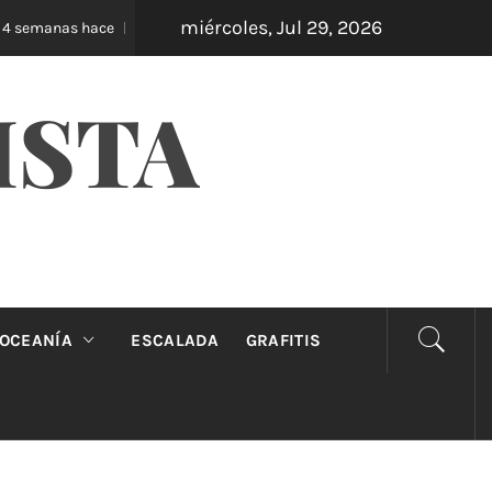
miércoles, Jul 29, 2026
Oveja Negra: el unipersonal que se ríe de los mandat
anas hace
ISTA
OCEANÍA
ESCALADA
GRAFITIS