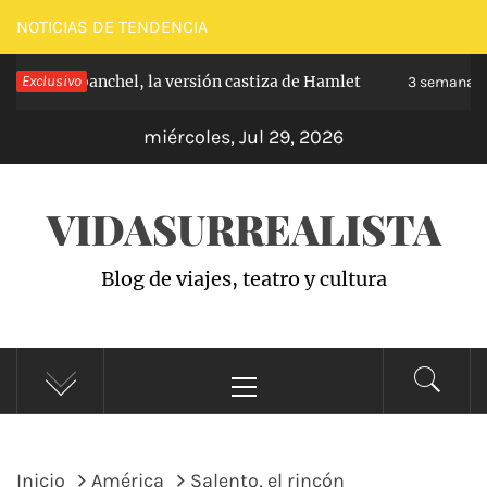
Saltar
NOTICIAS DE TENDENCIA
al
pe de Carabanchel, la versión castiza de Hamlet
Exclusivo
contenido
3 semanas h
miércoles, Jul 29, 2026
VIDASURREALISTA
Blog de viajes, teatro y cultura
Menú
principal
Inicio
América
Salento, el rincón