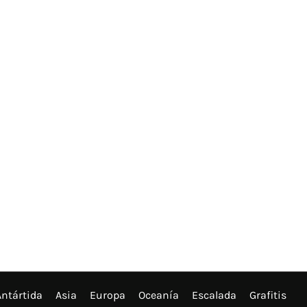
Antártida
Asia
Europa
Oceanía
Escalada
Grafitis