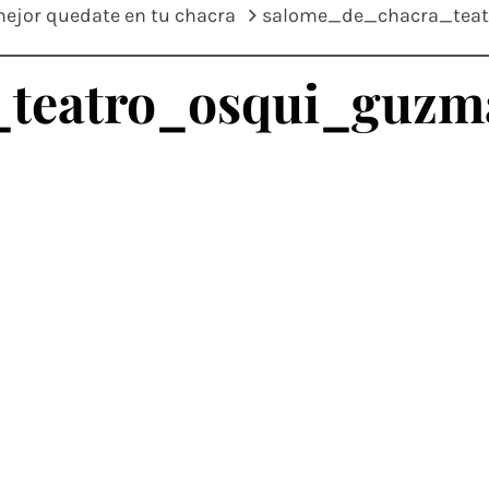
ejor quedate en tu chacra
salome_de_chacra_tea
_teatro_osqui_guz