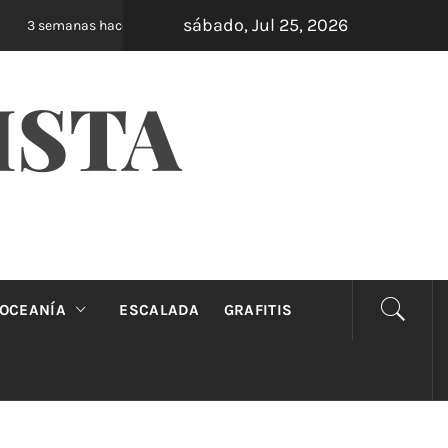
sábado, Jul 25, 2026
Oveja Negra: el unipersonal que se ríe de los
3 semanas hace
ISTA
OCEANÍA
ESCALADA
GRAFITIS