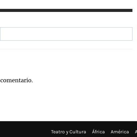
 comentario.
Teatro y Cultura
África
América