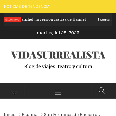
Saltar
NOTICIAS DE TENDENCIA
al
pe de Carabanchel, la versión castiza de Hamlet
Exclusivo
contenido
3 semanas h
martes, Jul 28, 2026
VIDASURREALISTA
Blog de viajes, teatro y cultura
Menú
principal
Inicio
España
San Fermines de Encierro y