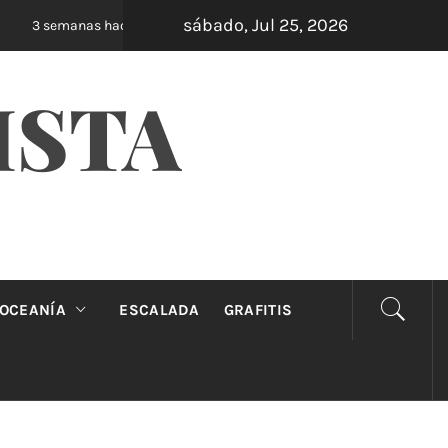
sábado, Jul 25, 2026
Oveja Negra: el unipersonal que se ríe de los
3 semanas hace
ISTA
OCEANÍA
ESCALADA
GRAFITIS