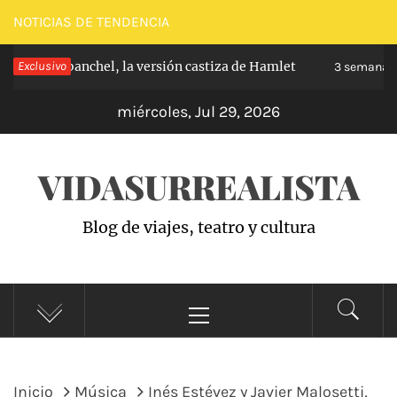
Saltar
NOTICIAS DE TENDENCIA
al
ipe de Carabanchel, la versión castiza de Hamlet
Exclusivo
contenido
3 semanas 
miércoles, Jul 29, 2026
VIDASURREALISTA
Blog de viajes, teatro y cultura
Menú
principal
Inicio
Música
Inés Estévez y Javier Malosetti,