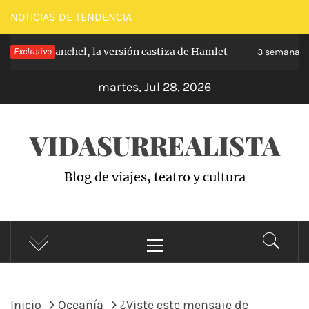
Saltar
NOTICIAS DE TENDENCIA
al
pe de Carabanchel, la versión castiza de Hamlet
Exclusivo
contenido
3 semanas h
martes, Jul 28, 2026
VIDASURREALISTA
Blog de viajes, teatro y cultura
Menú
principal
Inicio
Oceanía
¿Viste este mensaje de