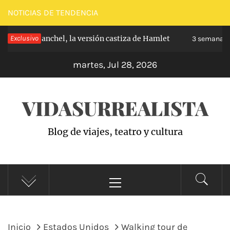
Saltar
NOTICIAS DE TENDENCIA
al
pe de Carabanchel, la versión castiza de Hamlet
Exclusivo
contenido
3 semanas h
martes, Jul 28, 2026
VIDASURREALISTA
Blog de viajes, teatro y cultura
Menú
principal
Inicio
Estados Unidos
Walking tour de