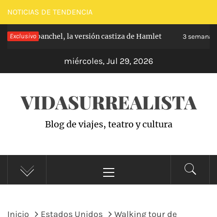
Saltar
NOTICIAS DE TENDENCIA
al
pe de Carabanchel, la versión castiza de Hamlet
Exclusivo
contenido
3 semanas 
miércoles, Jul 29, 2026
VIDASURREALISTA
Blog de viajes, teatro y cultura
Menú
principal
Inicio
Estados Unidos
Walking tour de